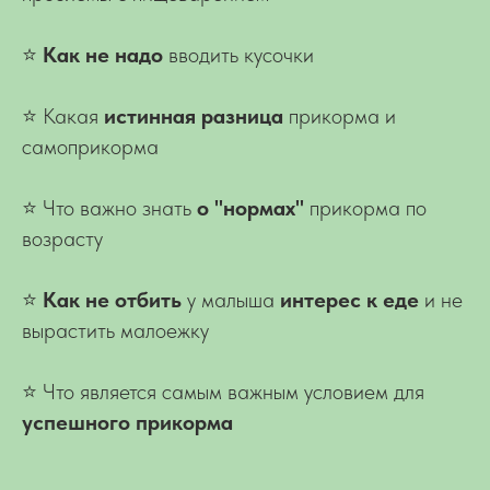
⭐
Как не надо
вводить кусочки
⭐ Какая
и
стинная разница
прикорма и
самоприкорма
⭐ Что важно знать
о "нормах"
прикорма по
возрасту
⭐
К
ак не отбить
у малыша
интерес к еде
и не
вырастить малоежку
⭐ Что является самым важным условием для
успешного прикорма