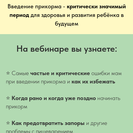
Введение прикорма -
критически значимый
период
для здоровья и развития ребёнка в
будущем
На вебинаре вы узнаете:
⭐ Самые
частые и критические
ошибки мам
при введении прикорма и
как их избежать
⭐
Когда
рано и когда уже поздно
начинать
прикорм
⭐
Как предотвратить
запоры
и другие
проблемы с пищеварением