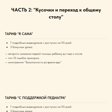
ЧАСТЬ 2: "Кусочки и переход к общему
столу"
ТАРИФ "Я САМА"
7 подробных видеоуроков с доступом на 90 дней
3 бонусных урока:
— алгоритм оказания первой помощи ребёнку до года и после
— топ-10 ошибок прикорма
— минитренинг "Безопасность во время еды"
ТАРИФ "С ПОДДЕРЖКОЙ ПЕДИАТРА"
7 подробных видеоуроков с доступом на 90 дней
3 бонусных урока: