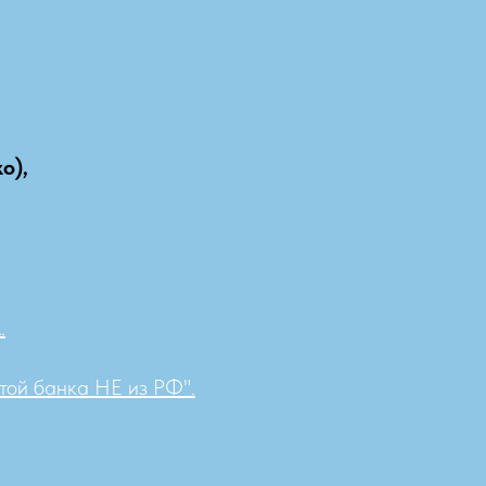
о),
.
той банка НЕ из РФ".