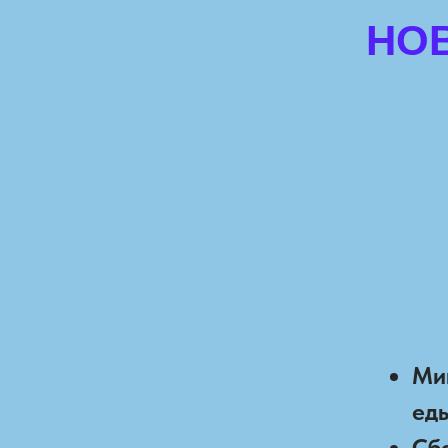
НО
Ми
еды
Сб