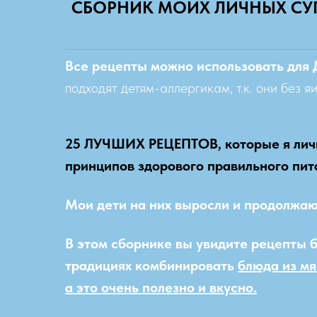
СБОРНИК МОИХ ЛИЧНЫХ СУП
Все рецепты можно использовать для 
подходят детям-аллергикам, т.к. они без я
25 ЛУЧШИХ РЕЦЕПТОВ, которые я лично
принципов здорового правильного пита
Мои дети на них выросли и продолжаю
В этом сборнике вы увидите рецепты б
традициях комбинировать
блюда из мя
а это очень полезно и вкусно.