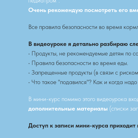
педиатром".
Очень рекомендую посмотреть его вме
Все правила безопасности во время кормле
В видеоуроке я детально разбираю с
• Продукты, не рекомендуемые детям по 
• Правила безопасности во время еды.
• Запрещенные продукты (в связи с риско
• Что такое "подавился"? Как и когда над
В мини-курс помимо этого видеоурока вх
дополнительные материалы
(списки зап
Доступ к записи мини-курса приходит 