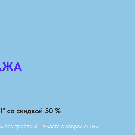
АЖА
 со скидкой 50 %
м без проблем! - вместе с современным