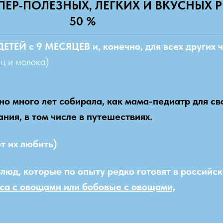
ЕР-ПОЛЕЗНЫХ, ЛЕГКИХ И ВКУСНЫХ 
50 %
ДЕТЕЙ с 9 МЕСЯЦЕВ и, конечно, для всех других 
иц и молока)
 много лет собирала, как мама-педиатр для св
ния, в том числе в путешествиях.
т их любить)
люд, которые по опыту редко готовят в российск
са с овощами или бобовые с овощами,