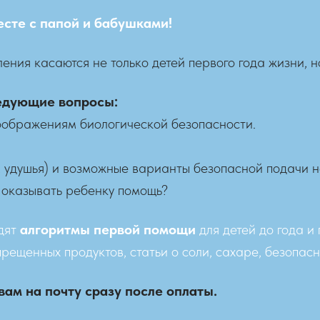
сте с папой и бабушками!
ния касаются не только детей первого года жизни, н
ледующие вопросы:
соображениям биологической безопасности.
м удушья) и возможные варианты безопасной подачи не
о оказывать ребенку помощь?
одят
алгоритмы первой помощи
для детей до года и
рещенных продуктов, статьи о соли, сахаре, безопасн
вам на почту сразу после оплаты.