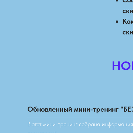
ск
Ко
ск
НО
Обновленный мини-тренинг "
В этот мини-тренинг собрана информация 