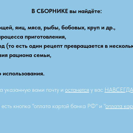
В СБОРНИКЕ вы найдёте:
ей, яиц, мяса, рыбы, бобовых, круп и др.,
роцесса приготовления,
 (то есть один рецепт превращается в нескольк
зия рациона семьи,
о использования.
на указанную вами почту и
останется
у вас
НАВСЕГДА
есть кнопка "оплата картой банка РФ" и "
оплата кар