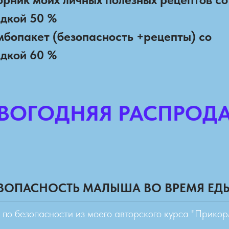
идкой 50 %
мбопакет (безопасность +рецепты) со
идкой 60 %
ВОГОДНЯЯ РАСПРОД
БЕЗОПАСНОСТЬ МАЛЫША ВО ВРЕМЯ ЕДЫ"
по безопасности из моего авторского курса "Прикор