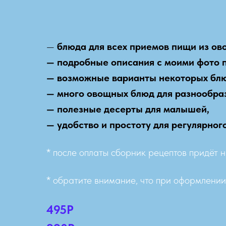
—
блюда для всех приемов пищи из овощ
— подробные описания с моими фото п
— возможные варианты некоторых блюд
— много овощных блюд для разнообра
— полезные десерты для малышей,
— удобство и простоту для регулярног
* после оплаты сборник рецептов придёт 
* обратите внимание, что при оформлении 
495Р